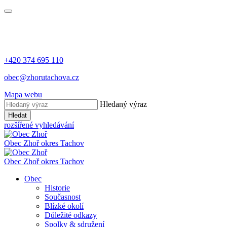
+420 374 695 110
obec@zhorutachova.cz
Mapa webu
Hledaný výraz
Hledat
rozšířené vyhledávání
Obec Zhoř
okres Tachov
Obec Zhoř
okres Tachov
Obec
Historie
Současnost
Blízké okolí
Důležité odkazy
Spolky & sdružení