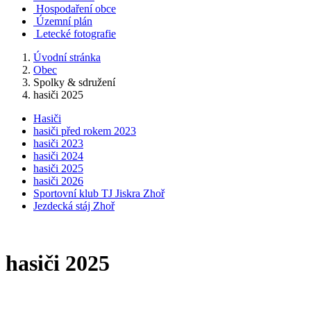
Hospodaření obce
Územní plán
Letecké fotografie
Úvodní stránka
Obec
Spolky & sdružení
hasiči 2025
Hasiči
hasiči před rokem 2023
hasiči 2023
hasiči 2024
hasiči 2025
hasiči 2026
Sportovní klub TJ Jiskra Zhoř
Jezdecká stáj Zhoř
hasiči 2025