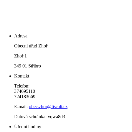
Adresa
Obecní úřad Zhoř
Zhoř 1
349 01 Stříbro
Kontakt
Telefon:
374695110
724183669
E-mail:
obec.zhor@tiscali.cz
Datová schránka: vqwa8d3
Úřední hodiny