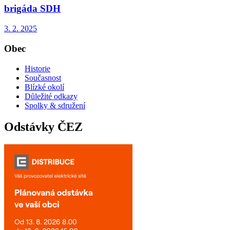
brigáda SDH
3. 2. 2025
Obec
Historie
Současnost
Blízké okolí
Důležité odkazy
Spolky & sdružení
Odstávky ČEZ