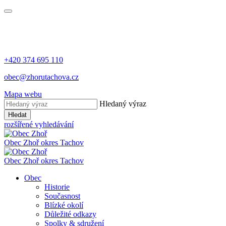
+420 374 695 110
obec@zhorutachova.cz
Mapa webu
Hledaný výraz
Hledat
rozšířené vyhledávání
Obec Zhoř
okres Tachov
Obec Zhoř
okres Tachov
Obec
Historie
Současnost
Blízké okolí
Důležité odkazy
Spolky & sdružení