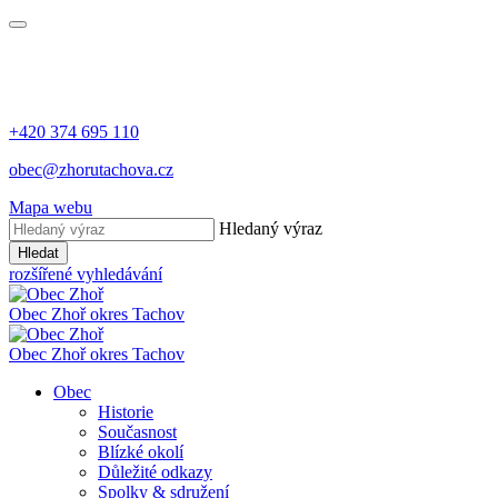
+420 374 695 110
obec@zhorutachova.cz
Mapa webu
Hledaný výraz
Hledat
rozšířené vyhledávání
Obec Zhoř
okres Tachov
Obec Zhoř
okres Tachov
Obec
Historie
Současnost
Blízké okolí
Důležité odkazy
Spolky & sdružení