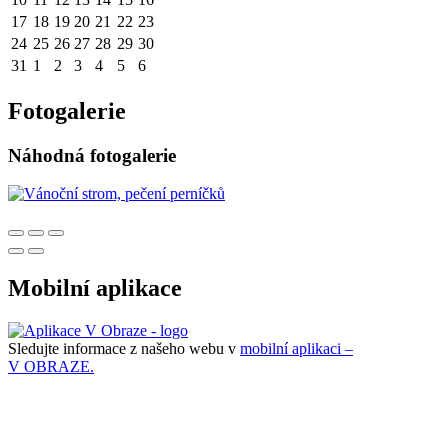
17
18
19
20
21
22
23
24
25
26
27
28
29
30
31
1
2
3
4
5
6
Fotogalerie
Náhodná fotogalerie
Mobilní aplikace
Sledujte informace z našeho webu v
mobilní aplikaci –
V OBRAZE.