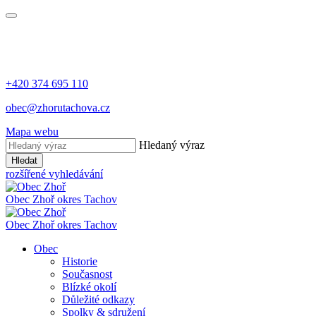
+420 374 695 110
obec@zhorutachova.cz
Mapa webu
Hledaný výraz
Hledat
rozšířené vyhledávání
Obec Zhoř
okres Tachov
Obec Zhoř
okres Tachov
Obec
Historie
Současnost
Blízké okolí
Důležité odkazy
Spolky & sdružení