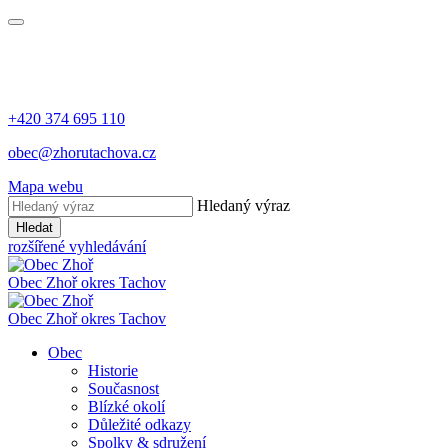
+420 374 695 110
obec@zhorutachova.cz
Mapa webu
Hledaný výraz
Hledat
rozšířené vyhledávání
Obec Zhoř
okres Tachov
Obec Zhoř
okres Tachov
Obec
Historie
Současnost
Blízké okolí
Důležité odkazy
Spolky & sdružení