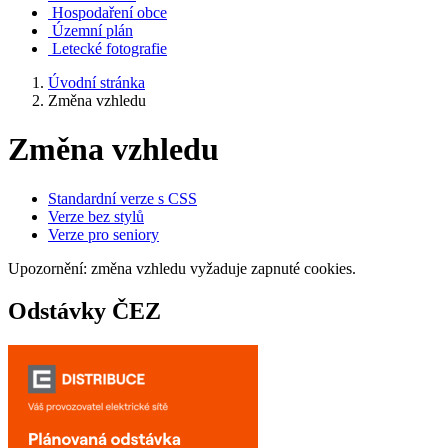
Hospodaření obce
Územní plán
Letecké fotografie
Úvodní stránka
Změna vzhledu
Změna vzhledu
Standardní verze s CSS
Verze bez stylů
Verze pro seniory
Upozornění: změna vzhledu vyžaduje zapnuté cookies.
Odstávky ČEZ