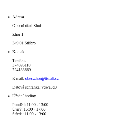
Adresa
Obecní úřad Zhoř
Zhoř 1
349 01 Stříbro
Kontakt
Telefon:
374695110
724183669
E-mail:
obec.zhor@tiscali.cz
Datová schránka: vqwa8d3
Úřední hodiny
Pondělí: 11:00 - 13:00
Úterý: 15:00 - 17:00
Středa: 11:00 - 13:00