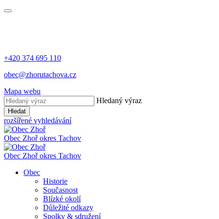
+420 374 695 110
obec@zhorutachova.cz
Mapa webu
Hledaný výraz
Hledat
rozšířené vyhledávání
Obec Zhoř
okres Tachov
Obec Zhoř
okres Tachov
Obec
Historie
Současnost
Blízké okolí
Důležité odkazy
Spolky & sdružení