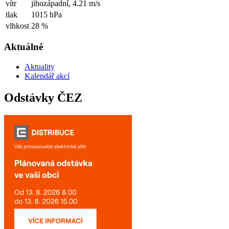
vítr
jihozápadní,
4.21 m/s
tlak
1015 hPa
vlhkost
28 %
Aktuálně
Aktuality
Kalendář akcí
Odstávky ČEZ