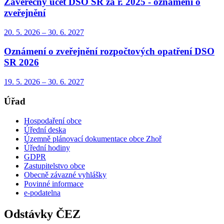
Závěrečný účet DSO SR za r. 2025 - oznámení o
zveřejnění
20. 5.
2026
–
30. 6.
2027
Oznámení o zveřejnění rozpočtových opatření DSO
SR 2026
19. 5.
2026
–
30. 6.
2027
Úřad
Hospodaření obce
Úřední deska
Územně plánovací dokumentace obce Zhoř
Úřední hodiny
GDPR
Zastupitelstvo obce
Obecně závazné vyhlášky
Povinné informace
e-podatelna
Odstávky ČEZ