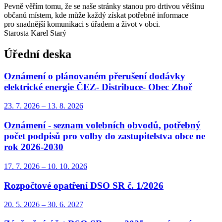
Pevně věřím tomu, že se naše stránky stanou pro drtivou většinu
občanů místem, kde může každý získat potřebné informace
pro snadnější komunikaci s úřadem a život v obci.
Starosta Karel Starý
Úřední deska
Oznámení o plánovaném přerušení dodávky
elektrické energie ČEZ- Distribuce- Obec Zhoř
23. 7.
2026
–
13. 8.
2026
Oznámení - seznam volebních obvodů, potřebný
počet podpisů pro volby do zastupitelstva obce ne
rok 2026-2030
17. 7.
2026
–
10. 10.
2026
Rozpočtové opatření DSO SR č. 1/2026
20. 5.
2026
–
30. 6.
2027