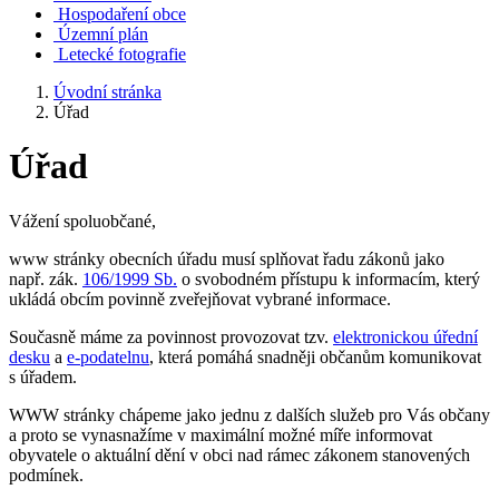
Hospodaření obce
Územní plán
Letecké fotografie
Úvodní stránka
Úřad
Úřad
Vážení spoluobčané,
www stránky obecních úřadu musí splňovat řadu zákonů jako
např. zák.
106/1999 Sb.
o svobodném přístupu k informacím, který
ukládá obcím povinně zveřejňovat vybrané informace.
Současně máme za povinnost provozovat tzv.
elektronickou úřední
desku
a
e-podatelnu
, která pomáhá snadněji občanům komunikovat
s úřadem.
WWW stránky chápeme jako jednu z dalších služeb pro Vás občany
a proto se vynasnažíme v maximální možné míře informovat
obyvatele o aktuální dění v obci nad rámec zákonem stanovených
podmínek.