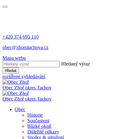
+420 374 695 110
obec@zhorutachova.cz
Mapa webu
Hledaný výraz
Hledat
rozšířené vyhledávání
Obec Zhoř
okres Tachov
Obec Zhoř
okres Tachov
Obec
Historie
Současnost
Blízké okolí
Důležité odkazy
Spolky & sdružení