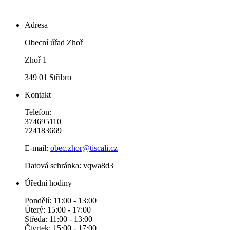
Adresa
Obecní úřad Zhoř
Zhoř 1
349 01 Stříbro
Kontakt
Telefon:
374695110
724183669
E-mail:
obec.zhor@tiscali.cz
Datová schránka: vqwa8d3
Úřední hodiny
Pondělí: 11:00 - 13:00
Úterý: 15:00 - 17:00
Středa: 11:00 - 13:00
Čtvrtek: 15:00 - 17:00