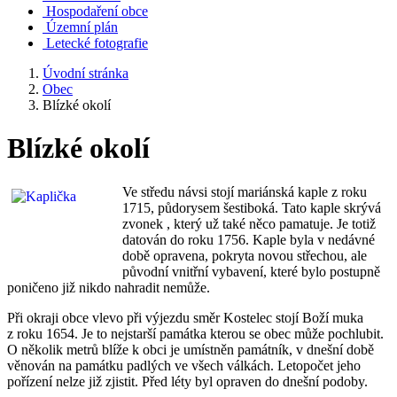
Hospodaření obce
Územní plán
Letecké fotografie
Úvodní stránka
Obec
Blízké okolí
Blízké okolí
Ve středu návsi stojí mariánská kaple z roku
1715, půdorysem šestiboká. Tato kaple skrývá
zvonek , který už také něco pamatuje. Je totiž
datován do roku 1756. Kaple byla v nedávné
době opravena, pokryta novou střechou, ale
původní vnitřní vybavení, které bylo postupně
poničeno již nikdo nahradit nemůže.
Při okraji obce vlevo při výjezdu směr Kostelec stojí Boží muka
z roku 1654. Je to nejstarší památka kterou se obec může pochlubit.
O několik metrů blíže k obci je umístněn památník, v dnešní době
věnován na památku padlých ve všech válkách. Letopočet jeho
pořízení nelze již zjistit. Před léty byl opraven do dnešní podoby.