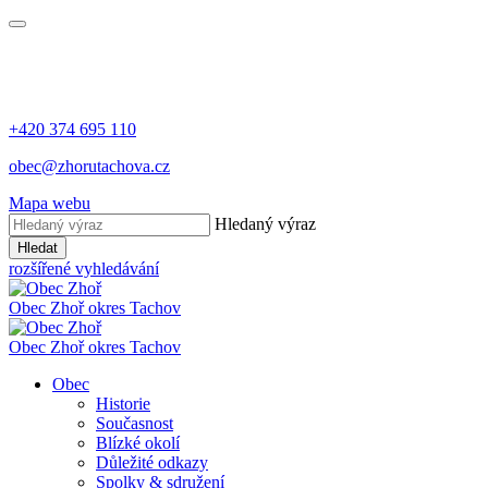
+420 374 695 110
obec@zhorutachova.cz
Mapa webu
Hledaný výraz
Hledat
rozšířené vyhledávání
Obec Zhoř
okres Tachov
Obec Zhoř
okres Tachov
Obec
Historie
Současnost
Blízké okolí
Důležité odkazy
Spolky & sdružení