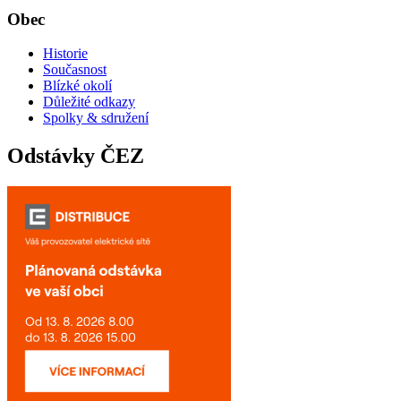
Obec
Historie
Současnost
Blízké okolí
Důležité odkazy
Spolky & sdružení
Odstávky ČEZ