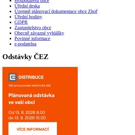
Hospodaření obce
Úřední deska
Územně plánovací dokumentace obce Zhoř
Úřední hodiny
GDPR
Zastupitelstvo obce
Obecně závazné vyhlášky
Povinné informace
e-podatelna
Odstávky ČEZ