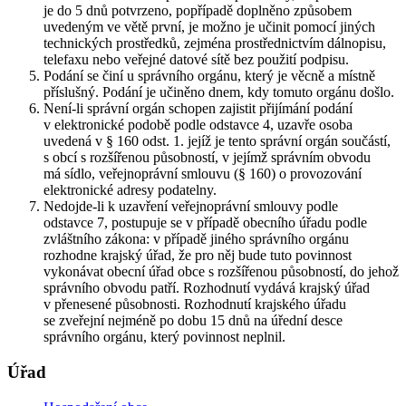
je do 5 dnů potvrzeno, popřípadě doplněno způsobem
uvedeným ve větě první, je možno je učinit pomocí jiných
technických prostředků, zejména prostřednictvím dálnopisu,
telefaxu nebo veřejné datové sítě bez použití podpisu.
Podání se činí u správního orgánu, který je věcně a místně
příslušný. Podání je učiněno dnem, kdy tomuto orgánu došlo.
Není-li správní orgán schopen zajistit přijímání podání
v elektronické podobě podle odstavce 4, uzavře osoba
uvedená v § 160 odst. 1. jejíž je tento správní orgán součástí,
s obcí s rozšířenou působností, v jejímž správním obvodu
má sídlo, veřejnoprávní smlouvu (§ 160) o provozování
elektronické adresy podatelny.
Nedojde-li k uzavření veřejnoprávní smlouvy podle
odstavce 7, postupuje se v případě obecního úřadu podle
zvláštního zákona: v případě jiného správního orgánu
rozhodne krajský úřad, že pro něj bude tuto povinnost
vykonávat obecní úřad obce s rozšířenou působností, do jehož
správního obvodu patří. Rozhodnutí vydává krajský úřad
v přenesené působnosti. Rozhodnutí krajského úřadu
se zveřejní nejméně po dobu 15 dnů na úřední desce
správního orgánu, který povinnost neplnil.
Úřad