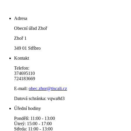
Adresa
Obecní úřad Zhoř
Zhoř 1
349 01 Stříbro
Kontakt
Telefon:
374695110
724183669
E-mail:
obec.zhor@tiscali.cz
Datová schránka: vqwa8d3
Úřední hodiny
Pondělí: 11:00 - 13:00
Úterý: 15:00 - 17:00
Středa: 11:00 - 13:00