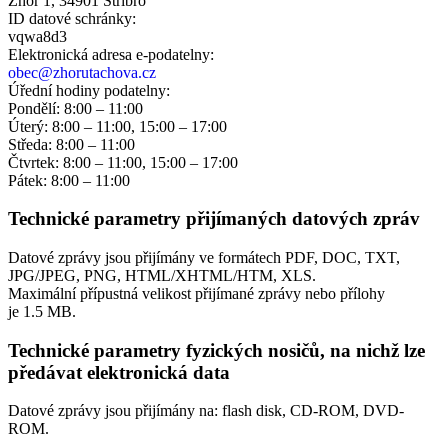
Zhoř 1, 34901 Stříbro
ID datové schránky:
vqwa8d3
Elektronická adresa e‑podatelny:
obec@zhorutachova.cz
Úřední hodiny podatelny:
Pondělí: 8:00 – 11:00
Úterý: 8:00 – 11:00, 15:00 – 17:00
Středa: 8:00 – 11:00
Čtvrtek: 8:00 – 11:00, 15:00 – 17:00
Pátek: 8:00 – 11:00
Technické parametry přijímaných datových zpráv
Datové zprávy jsou přijímány ve formátech
PDF, DOC, TXT,
JPG/JPEG, PNG, HTML/XHTML/HTM, XLS.
Maximální přípustná velikost přijímané zprávy nebo přílohy
je
1.5 MB
.
Technické parametry fyzických nosičů, na nichž lze
předávat elektronická data
Datové zprávy jsou přijímány na:
flash disk, CD-ROM, DVD-
ROM.