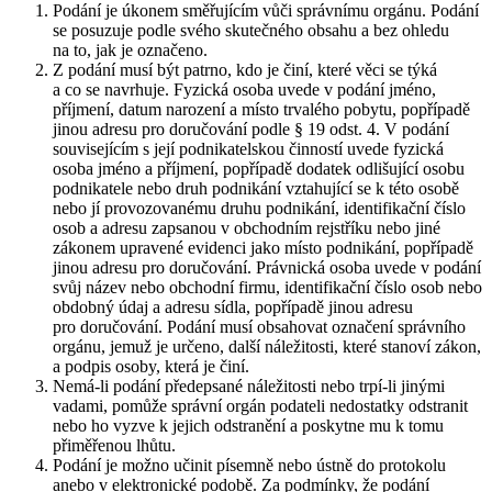
Podání je úkonem směřujícím vůči správnímu orgánu. Podání
se posuzuje podle svého skutečného obsahu a bez ohledu
na to, jak je označeno.
Z podání musí být patrno, kdo je činí, které věci se týká
a co se navrhuje. Fyzická osoba uvede v podání jméno,
příjmení, datum narození a místo trvalého pobytu, popřípadě
jinou adresu pro doručování podle § 19 odst. 4. V podání
souvisejícím s její podnikatelskou činností uvede fyzická
osoba jméno a příjmení, popřípadě dodatek odlišující osobu
podnikatele nebo druh podnikání vztahující se k této osobě
nebo jí provozovanému druhu podnikání, identifikační číslo
osob a adresu zapsanou v obchodním rejstříku nebo jiné
zákonem upravené evidenci jako místo podnikání, popřípadě
jinou adresu pro doručování. Právnická osoba uvede v podání
svůj název nebo obchodní firmu, identifikační číslo osob nebo
obdobný údaj a adresu sídla, popřípadě jinou adresu
pro doručování. Podání musí obsahovat označení správního
orgánu, jemuž je určeno, další náležitosti, které stanoví zákon,
a podpis osoby, která je činí.
Nemá-li podání předepsané náležitosti nebo trpí-li jinými
vadami, pomůže správní orgán podateli nedostatky odstranit
nebo ho vyzve k jejich odstranění a poskytne mu k tomu
přiměřenou lhůtu.
Podání je možno učinit písemně nebo ústně do protokolu
anebo v elektronické podobě. Za podmínky, že podání