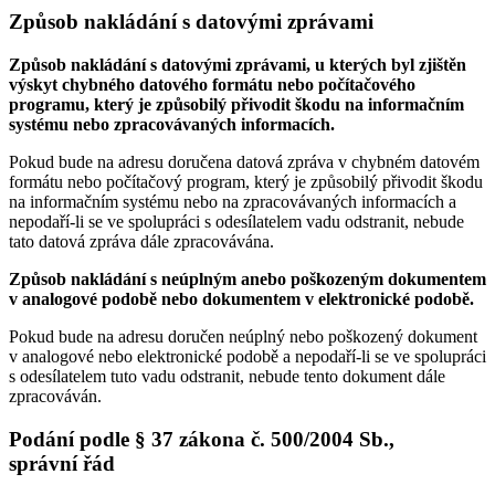
Způsob nakládání s datovými zprávami
Způsob nakládání s datovými zprávami, u kterých byl zjištěn
výskyt chybného datového formátu nebo počítačového
programu, který je způsobilý přivodit škodu na informačním
systému nebo zpracovávaných informacích.
Pokud bude na adresu doručena datová zpráva v chybném datovém
formátu nebo počítačový program, který je způsobilý přivodit škodu
na informačním systému nebo na zpracovávaných informacích a
nepodaří-li se ve spolupráci s odesílatelem vadu odstranit, nebude
tato datová zpráva dále zpracovávána.
Způsob nakládání s neúplným anebo poškozeným dokumentem
v analogové podobě nebo dokumentem v elektronické podobě.
Pokud bude na adresu doručen neúplný nebo poškozený dokument
v analogové nebo elektronické podobě a nepodaří-li se ve spolupráci
s odesílatelem tuto vadu odstranit, nebude tento dokument dále
zpracováván.
Podání podle § 37 zákona č. 500/2004 Sb.,
správní řád