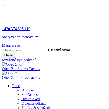
+420 374 695 110
obec@zhorutachova.cz
Mapa webu
Hledaný výraz
Hledat
rozšířené vyhledávání
Obec Zhoř
okres Tachov
Obec Zhoř
okres Tachov
Obec
Historie
Současnost
Blízké okolí
Důležité odkazy
Spolky & sdružení