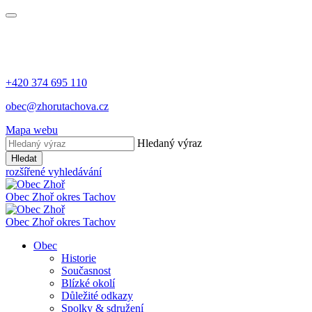
+420 374 695 110
obec@zhorutachova.cz
Mapa webu
Hledaný výraz
Hledat
rozšířené vyhledávání
Obec Zhoř
okres Tachov
Obec Zhoř
okres Tachov
Obec
Historie
Současnost
Blízké okolí
Důležité odkazy
Spolky & sdružení