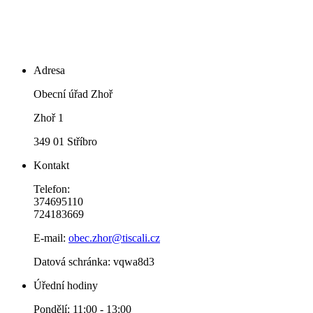
Adresa
Obecní úřad Zhoř
Zhoř 1
349 01 Stříbro
Kontakt
Telefon:
374695110
724183669
E-mail:
obec.zhor@tiscali.cz
Datová schránka: vqwa8d3
Úřední hodiny
Pondělí: 11:00 - 13:00