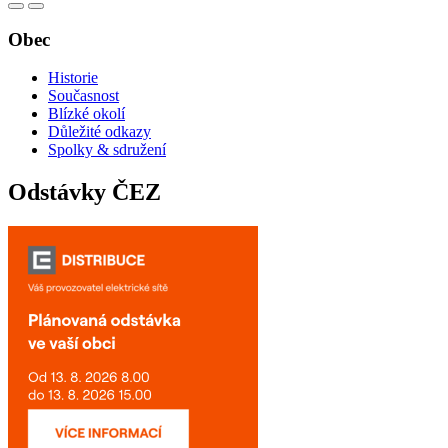
Obec
Historie
Současnost
Blízké okolí
Důležité odkazy
Spolky & sdružení
Odstávky ČEZ