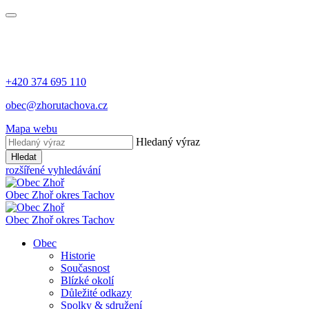
+420 374 695 110
obec@zhorutachova.cz
Mapa webu
Hledaný výraz
Hledat
rozšířené vyhledávání
Obec Zhoř
okres Tachov
Obec Zhoř
okres Tachov
Obec
Historie
Současnost
Blízké okolí
Důležité odkazy
Spolky & sdružení