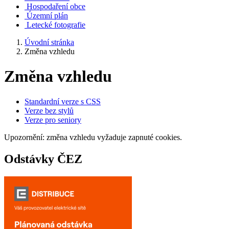
Hospodaření obce
Územní plán
Letecké fotografie
Úvodní stránka
Změna vzhledu
Změna vzhledu
Standardní verze s CSS
Verze bez stylů
Verze pro seniory
Upozornění: změna vzhledu vyžaduje zapnuté cookies.
Odstávky ČEZ