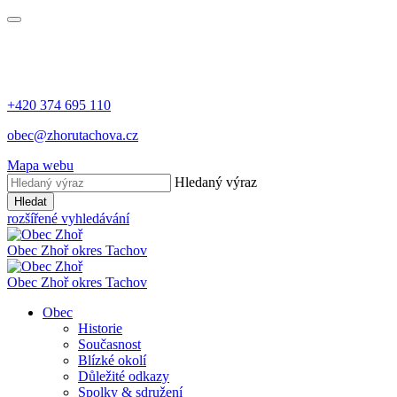
+420 374 695 110
obec@zhorutachova.cz
Mapa webu
Hledaný výraz
Hledat
rozšířené vyhledávání
Obec Zhoř
okres Tachov
Obec Zhoř
okres Tachov
Obec
Historie
Současnost
Blízké okolí
Důležité odkazy
Spolky & sdružení