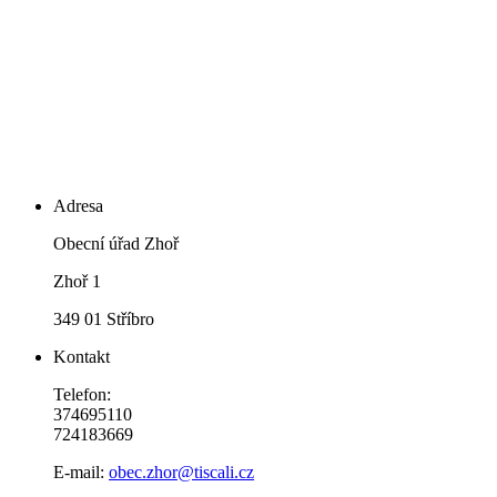
Adresa
Obecní úřad Zhoř
Zhoř 1
349 01 Stříbro
Kontakt
Telefon:
374695110
724183669
E-mail:
obec.zhor@tiscali.cz